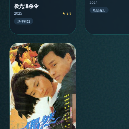
2024
极光追杀令
悬疑奇幻
2025
★ 8.9
动作科幻