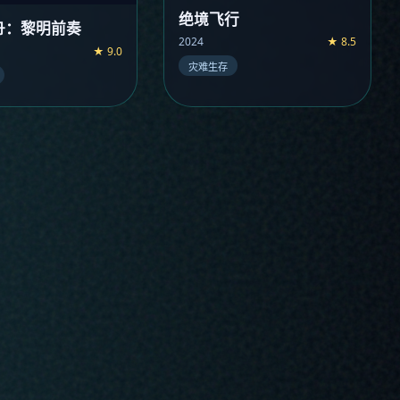
绝境飞行
舟：黎明前奏
2024
★ 8.5
★ 9.0
灾难生存