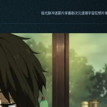
极光脉冲
迷雾片库
番剧次元
漫潮宇宙
狂想片