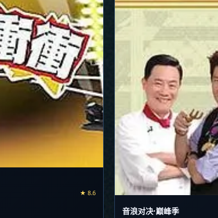
★ 8.6
音浪对决·巅峰季