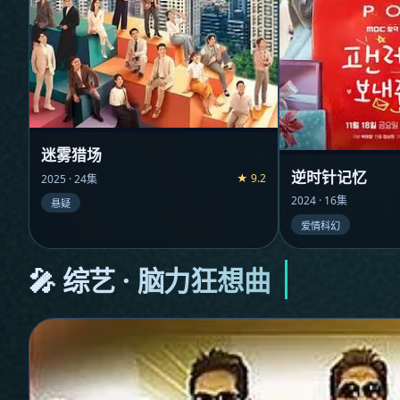
迷雾猎场
逆时针记忆
★ 9.2
2025 · 24集
2024 · 16集
悬疑
爱情科幻
🎤 综艺 · 脑力狂想曲