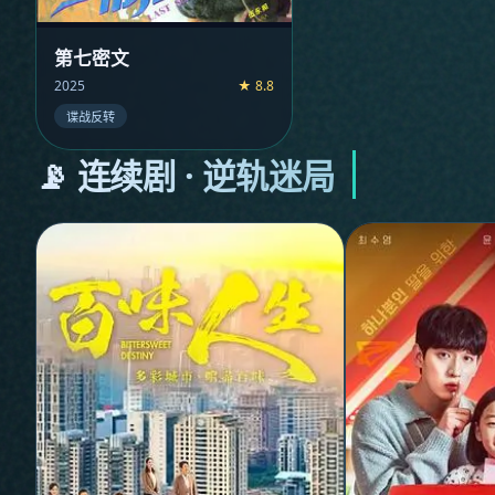
第七密文
2025
★ 8.8
谍战反转
📡 连续剧 · 逆轨迷局