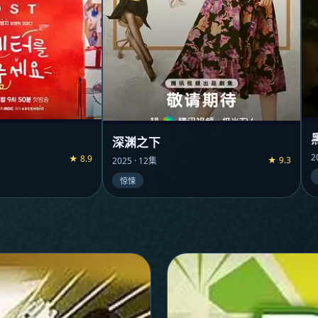
深渊之下
2
★ 8.9
★ 9.3
2025 · 12集
惊悚