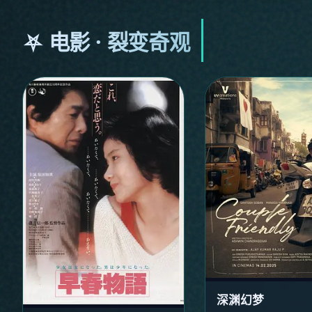
⛧ 电影 · 裂变奇观
深渊幻梦